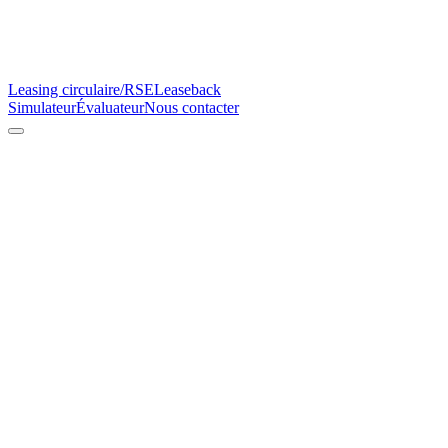
Leasing circulaire/RSE
Leaseback
Simulateur
Évaluateur
Nous contacter