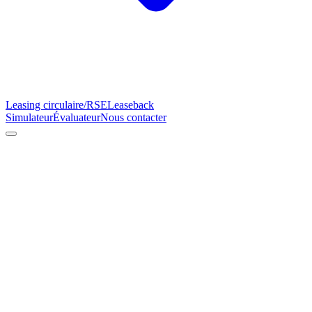
Leasing circulaire/RSE
Leaseback
Simulateur
Évaluateur
Nous contacter